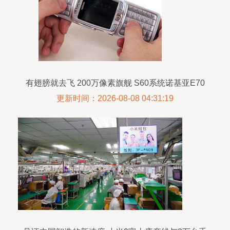
有翅膀就去飞 200万像素旗舰 S60系统诺基亚E70
深度评测
更新时间：2026-08-08 04:31:19