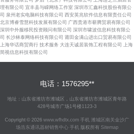
理有限公司
宜丰县与嵘网络工作室
深圳市汇鑫科技股份有限公
司
泉州老实电脑科技有限公司
西安英兆软件信息有限责任公司
北京博睿雪慧科技发展有限公司
广西贵港市蕲腾贸易有限公司
深圳中外服移民投资顾问有限公司
深圳市啸波信息科技有限公
司
长沙林泰网络科技有限公司
莆田金满山进出口贸易有限公司
上海华话商贸商行
技术服务
大连天诚居装饰工程有限公司
上海
简视信息科技有限公司
电话：1576295**
地址：山东省潍坊市潍城区，山东省潍坊市潍城区青年路
428号城市广场1号楼1123-3
Copyright © 2026
www.wfhdtx.com
手机
潍城区南关金沙广
场浩东通讯器材销售中心
手机
版权所有
Sitemap