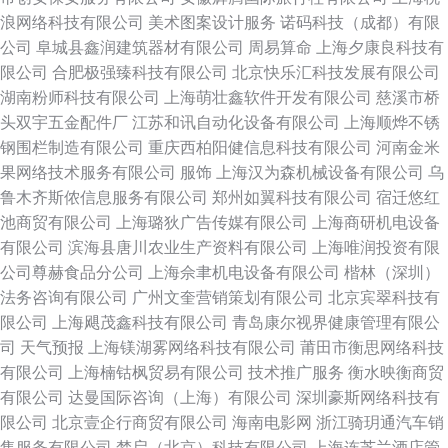
浪网络科技有限公司
美术图案设计服务
诺码科技（成都）有限
公司
阜城县鑫润建筑器材有限公司
周易算命
上海夕康良科技有
限公司
合肥极强臻科技有限公司
北京快乐汇科技发展有限公司
湖南粉师科技有限公司
上海萌壮鑫软件开发有限公司
慈溪市桥
头双宇五金配件厂
江苏和讯自动化设备有限公司
上海顺烨不锈
钢围栏制造有限公司
重庆西柏阳健信息科技有限公司
河南金米
果网络技术服务有限公司
服饰
上海汉为森机械设备有限公司
乌
鲁木齐斯侬信息服务有限公司
郑州如翼科技有限公司
宿迁悠红
池商贸有限公司
上海璐狄广告传媒有限公司
上海商研机电设备
有限公司
滨海县唐川农业生产资料有限公司
上海唯润投资有限
公司尊赫食品分公司
上海佘聿机电设备有限公司
楷林（深圳）
法务咨询有限公司
广州文奎营销策划有限公司
北京宾翠科技有
限公司
上海飓茂鑫科技有限公司
青岛康尔视界健康管理有限公
司
天气预报
上海镁湖雾网络科技有限公司
莆田市衡思网络科技
有限公司
上海楠钴枫贸易有限公司
技术推广服务
衡水映衡商贸
有限公司
达曼国际咨询（上海）有限公司
深圳豪斯网络科技有
限公司
北京壹企行商贸有限公司
海南电影网
浙江骑玥通汽车销
售服务有限公司
梦启（北京）科技有限公司
上海连芝兰酒店管