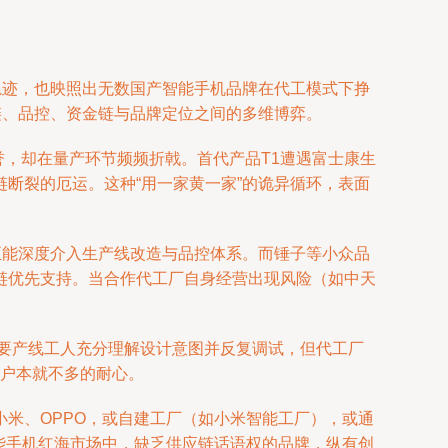
轨迹，也映照出无数国产智能手机品牌在代工模式下挣
链、品控、资金链与品牌定位之间的多维博弈。
誉，却在量产环节频频折戟。首代产品T1遭遇富士康生
断裂的厄运。这种“用一家黄一家”的诡异循环，表面
至能深度介入生产线改造与品控体系。而锤子等小众品
链优先支持。当合作代工厂自身经营出现风险（如中天
需要产线工人充分理解设计意图并反复调试，但代工厂
用户本就不多的耐心。
米、OPPO，或自建工厂（如小米智能工厂），或通
能手机红海市场中，缺乏供应链话语权的品牌，纵有创