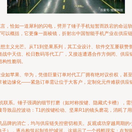
的戏言，恰如一道犀利的闪电，劈开了锤子手机短暂而跌宕的命运
此”可以概括，它更像一面棱镜，折射出中国智能手机产业在供应
理想主义光芒。从T1到坚果系列，其工业设计、软件交互屡获赞
转战中天信、松日数码等代工厂，又接连遭遇合作方倒闭、供应链
结构性脆弱。
部企业如苹果、华为，凭借巨量订单对代工厂拥有绝对议价权，甚
常被边缘化——紧急订单需让位于大客户，定制化元件难获供应
的有机联系。锤子强调的细节打磨（如对称按键、隐藏式卡槽），
导致品控波动：T1的按键松动、坚果R1的镜头磨花，消耗了
机品牌的消亡，均与供应链失控密切相关。反观成功穿越周期的小
迪电子），逐步构筑起制造护城河。这揭示了一个残酷现实：在智