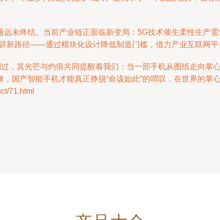
题远未终结。当前产业链正面临新变局：5G技术催生柔性生产需
开辟新路径——通过模块化设计降低制造门槛，借力产业互联网
星划过，其光芒与灼痕共同提醒着我们：当一部手机从图纸走向掌
舞，国产智能手机才能真正挣脱“命该如此”的喟叹，在世界的掌
/71.html