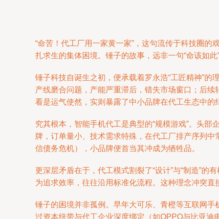
“命苦！代工厂用一家黄一家”，这句流传于科技圈
扎求生的集体困境。锤子的故事，远非一句“命该如
锤子科技自诞生之初，便承载着罗永浩“工匠精神”的
产线磨合问题，产能严重滞后，错失市场窗口；后续
看是运气使然，实则暴露了中小品牌在代工生态中的
究其根本，智能手机代工是典型的“规模游戏”。头
牌，订单量小、技术需求特殊，在代工厂排产序列中
信债务危机），小品牌便首当其冲成为牺牲品。
更深层矛盾在于，代工模式割裂了“设计”与“制造”
为追求效率，往往沿用标准化流程。这种理念冲突直接
锤子的困境并非孤例。早年大可乐、青橙等互联网手
过资本纽带与代工企业深度绑定（如OPPO与比亚